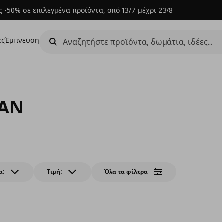
 -50% σε επιλεγμένα προϊόντα, από 13/7 μέχρι 23/8
ες
Έμπνευση
TAN
α:
Τιμή:
Όλα τα φίλτρα