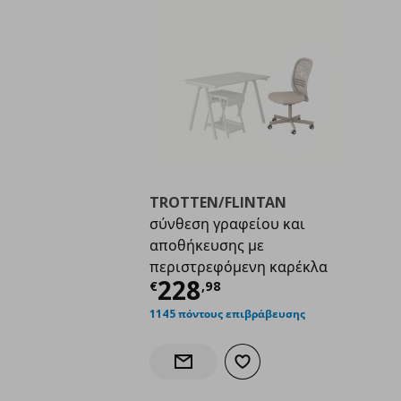
TROTTEN/FLINTAN
σύνθεση γραφείου και
αποθήκευσης με
περιστρεφόμενη καρέκλα
Τρέχουσα τιμή
€ 22
228
€
,
98
1145 πόντους επιβράβευσης
Προσθήκη στα αγαπημένα
Ενημέρωση διαθεσιμότητας