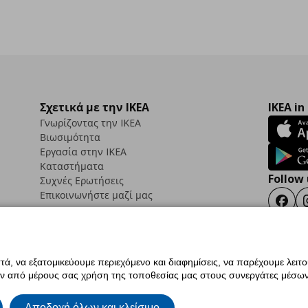
Σχετικά με την IKEA
IKEA in
Γνωρίζοντας την IKEA
Βιωσιμότητα
Εργασία στην IKEA
Καταστήματα
Follow 
Συχνές Ερωτήσεις
Επικοινωνήστε μαζί μας
Faceb
ά, να εξατομικεύουμε περιεχόμενο και διαφημίσεις, να παρέχουμε λειτ
ς προσβασιμότητας
Έντυπο Επιστροφής / Ακύρωσης
Ρυθμίσεις cookies
Όροι Χρή
ην από μέρους σας χρήση της τοποθεσίας μας στους συνεργάτες μέσων
ια IKEA.com.cy
Αποδοχή όλων και κλείσιμο