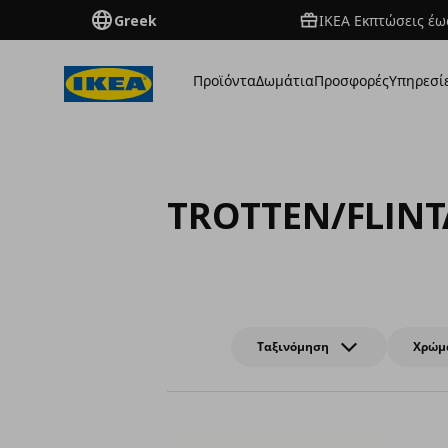
Greek
ΙΚΕΑ Εκπτώσεις έως
Προϊόντα
Δωμάτια
Προσφορές
Υπηρεσί
TROTTEN/FLIN
Ταξινόμηση
Χρώμ