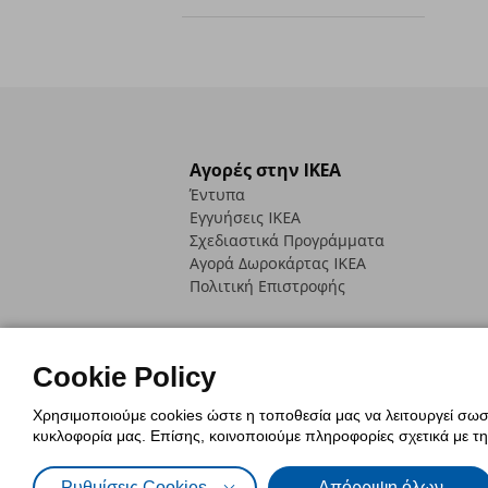
Αγορές στην IKEA
Έντυπα
Εγγυήσεις IKEA
Σχεδιαστικά Προγράμματα
Αγορά Δωρoκάρτας IKEA
Πολιτική Επιστροφής
Cookie Policy
Χρησιμοποιούμε cookies ώστε η τοποθεσία μας να λειτουργεί σωστ
Πολιτική Cookies
Δήλωση ψηφιακή
κυκλοφορία μας. Επίσης, κοινοποιούμε πληροφορίες σχετικά με τ
Πολιτική Προσωπικών Δεδομένων γ
Ρυθμίσεις Cookies
Απόρριψη όλων