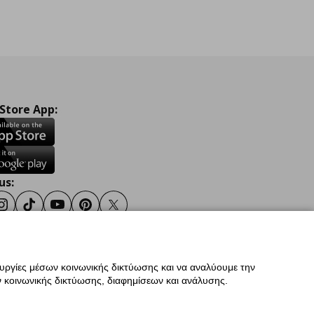
 Store App:
us:
ook
Instagram
TikTok
Youtube
Pinterest
Twitter
ουργίες μέσων κοινωνικής δικτύωσης και να αναλύουμε την
σης
Γενική Πολιτική Προσωπικών Δεδομένων
 κοινωνικής δικτύωσης, διαφημίσεων και ανάλυσης.