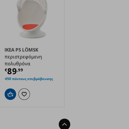
IKEA PS LÖMSK
περιστρεφόμενη
πολυθρόνα
Τρέχουσα τιμή
€ 89,99
89
€
,
99
450 πόντους επιβράβευσης
Προσθήκη στο καλάθι
Προσθήκη στα αγαπημένα
Back To Top