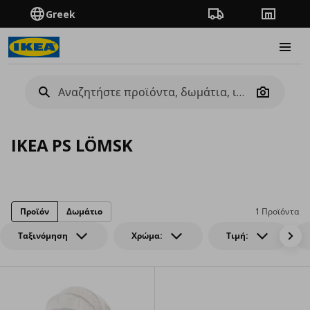
Greek
Πορεία παραγγελίας
Καταστή
Burge
Camera
IKEA PS LÖMSK
Προϊόν
Δωμάτιο
1 Προϊόντα
Ταξινόμηση
Χρώμα:
Τιμή: