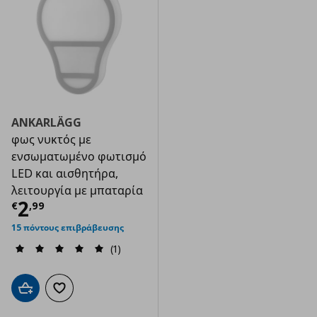
ANKARLÄGG
φως νυκτός με
ενσωματωμένο φωτισμό
LED και αισθητήρα,
λειτουργία με μπαταρία
Τρέχουσα τιμή
€ 2,99
2
€
,
99
15 πόντους επιβράβευσης
(1)
Προσθήκη στο καλάθι
Προσθήκη στα αγαπημένα